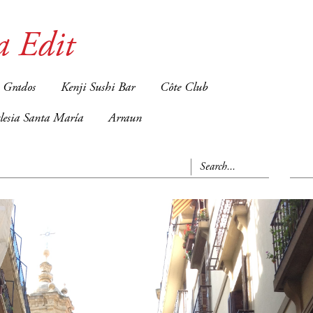
a Edit
 Grados
Kenji Sushi Bar
Côte Club
glesia Santa María
Arraun