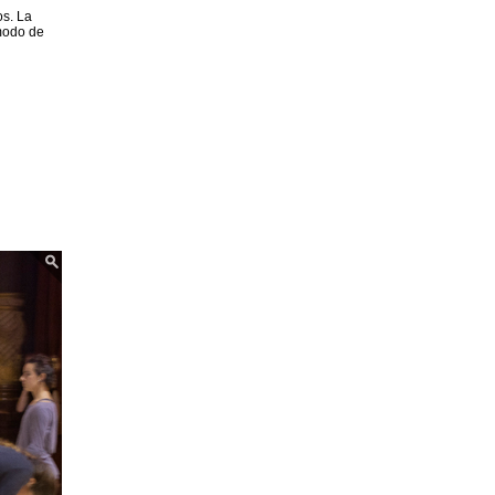
os. La
 modo de