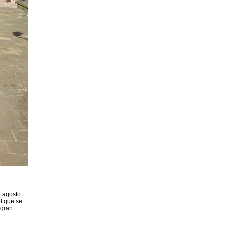
e agosto
l que se
 gran