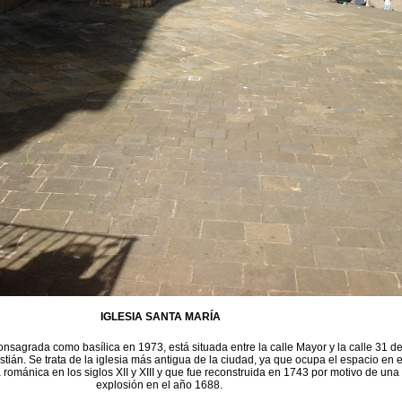
IGLESIA SANTA MARÍA
onsagrada como basílica en 1973, está situada entre la calle Mayor y la calle 31 d
ián. Se trata de la iglesia más antigua de la ciudad, ya que ocupa el espacio en e
 románica en los siglos XII y XIII y que fue reconstruida en 1743 por motivo de una
explosión en el año 1688.