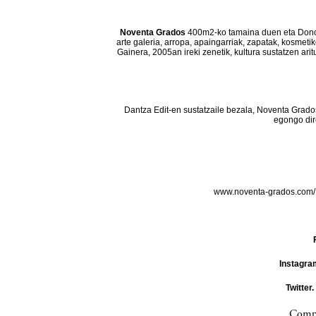
Noventa Grados
400m2-ko tamaina duen eta Donos
arte galeria, arropa, apaingarriak, zapatak, kosmeti
Gainera, 2005an ireki zenetik, kultura sustatzen ar
Dantza Edit-en sustatzaile bezala, Noventa Grado
egongo dir
www.noventa-grados.com
Instagra
Twitter.
Compa