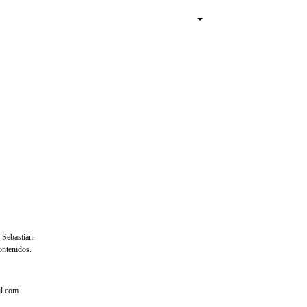
 Sebastián.
ontenidos.
il.com