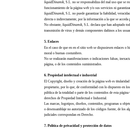
liquidDinamik
, S.L.
no se responsabiliza del mal uso que se rea
funcionamiento de la página web y/o sus servicios ni garantizan
liquidDinamik
, S.L.
no puede garantizar la fiabilidad, veracida
directa o indirectamente, por la información a la que se acceda
No obstante,
liquidDinamik
, S.L.
declara que han adoptado toda
transmisión de virus y demás componentes dañinos a los usuar
5. Enlaces
En el caso de que en en el sitio web se dispusiesen enlaces o hip
moral o buenas costumbres.
No se realizarán manifestaciones o indicaciones falsas, inexact
página, o de los contenidos suministrados.
6. Propiedad intelectual e industrial
El Copyright, diseño y creación de la página web es titularida
propietario, por lo que, de conformidad con lo dispuesto en los
pública de la totalidad o parte de los contenidos de esta pág
derechos de Propiedad Intelectual e Industrial.
Las marcas, logotipos, diseños, contenidos, programas u objetos
o desensamblaje no autorizado de los códigos fuente, de los alg
judiciales correspondan en Derecho.
7. Política de privacidad y protección de datos