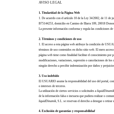
AVISO LEGAL
1. Titularidad de la Página Web
1. De acuerdo con el artículo 10 de la Ley 34/2002, de 11 de j
B75144253, domicilio en Camino de Illarra 109, 20018 Donostia
La presente información conforma y regula las condiciones de 
2. Términos y condiciones de uso
1. El acceso a esta página web atribuye la condición de USUAR
términos de uso contenidos en dicho sitio web. El mero acce
página web tiene como finalidad facilitar el conocimiento por p
modificaciones, variaciones, supresión o cancelaciones de los c
ningún derecho a percibir indemnización por daños y perjui
3. Uso indebido
El USUARIO asume la responsabilidad del uso del portal, compro
o intereses de terceros.
La utilización de ciertos servicios o solicitudes a
liquidDinami
de la información falsa o inexacta que pudiera realizar o comun
liquidDinamik
, S.L.
se reservan el derecho a denegar o retira
4. Exclusión de garantías y responsabilida
d