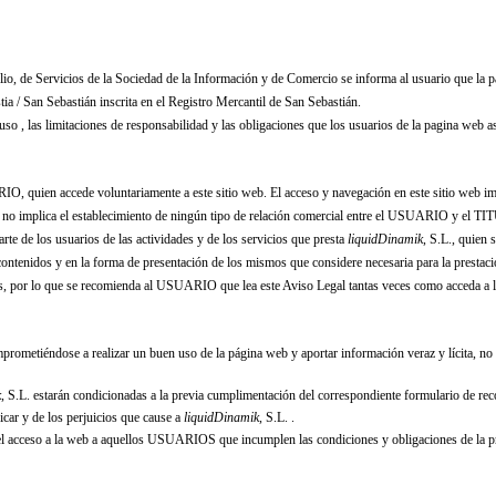
ulio, de Servicios de la Sociedad de la Información y de Comercio se informa al usuario que la p
 / San Sebastián inscrita en el Registro Mercantil de San Sebastián.
uso , las limitaciones de responsabilidad y las obligaciones que los usuarios de la pagina web
IO, quien accede voluntariamente a este sitio web. El acceso y navegación en este sitio web im
so no implica el establecimiento de ningún tipo de relación comercial entre el USUARIO y e
arte de los usuarios de las actividades y de los servicios que presta
liquidDinamik
, S.L.
, quien 
ontenidos y en la forma de presentación de los mismos que considere necesaria para la prestació
cios, por lo que se recomienda al USUARIO que lea este Aviso Legal tantas veces como acceda a 
metiéndose a realizar un buen uso de la página web y aportar información veraz y lícita, no 
k
, S.L.
estarán condicionadas a la previa cumplimentación del correspondiente formulario de r
icar y de los perjuicios que cause a
liquidDinamik
, S.L.
.
r el acceso a la web a aquellos USUARIOS que incumplen las condiciones y obligaciones de la p