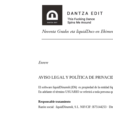
Noventa Grados eta liquidDocs-en Ekime
Enrere
AVISO LEGAL Y POLÍTICA DE PRIVAC
El software
liquidDinamik
(
lDk
) es propiedad de la entidad
li
En adelante el término USUARIO se referirá a toda persona que 
Responsable tratamiento
Razón social:
liquidDinamik
, S.L.
NIF/CIF: B75144253 · Direc