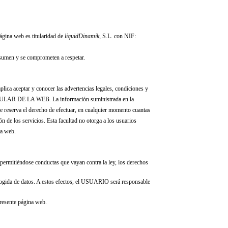
ágina web es titularidad de
liquidDinamik
, S.L.
con NIF:
 asumen y se comprometen a respetar.
plica aceptar y conocer las advertencias legales, condiciones y
l TITULAR DE LA WEB. La información suministrada en la
se reserva el derecho de efectuar, en cualquier momento cuantas
n de los servicios. Esta facultad no otorga a los usuarios
la web.
permitiéndose conductas que vayan contra la ley, los derechos
ecogida de datos. A estos efectos, el USUARIO será responsable
resente página web.