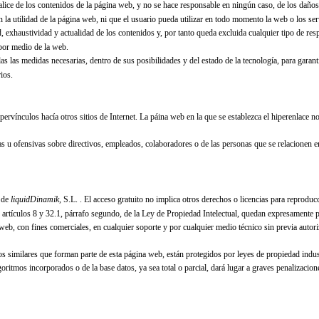
lice de los contenidos de la página web, y no se hace responsable en ningún caso, de los daños
 la utilidad de la página web, ni que el usuario pueda utilizar en todo momento la web o los ser
d, exhaustividad y actualidad de los contenidos y, por tanto queda excluida cualquier tipo de re
 por medio de la web.
s las medidas necesarias, dentro de sus posibilidades y del estado de la tecnología, para garanti
ios.
ervínculos hacía otros sitios de Internet. La páina web en la que se establezca el hiperenlace no
as u ofensivas sobre directivos, empleados, colaboradores o de las personas que se relacionen en
d de
liquidDinamik
, S.L.
. El acceso gratuito no implica otros derechos o licencias para reproducci
 artículos 8 y 32.1, párrafo segundo, de la Ley de Propiedad Intelectual, quedan expresamente p
ina web, con fines comerciales, en cualquier soporte y por cualquier medio técnico sin previa au
 similares que forman parte de esta página web, están protegidos por leyes de propiedad industri
oritmos incorporados o de la base datos, ya sea total o parcial, dará lugar a graves penalizacion