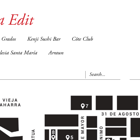
a Edit
 Grados
Kenji Sushi Bar
Côte Club
glesia Santa María
Arraun