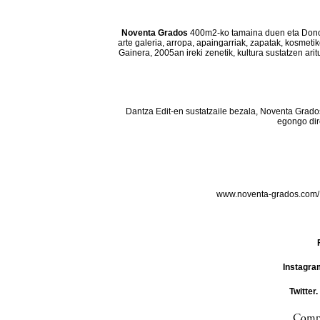
Noventa Grados
400m2-ko tamaina duen eta Donos
arte galeria, arropa, apaingarriak, zapatak, kosmeti
Gainera, 2005an ireki zenetik, kultura sustatzen ar
Dantza Edit-en sustatzaile bezala, Noventa Grado
egongo dir
www.noventa-grados.com
Instagra
Twitter.
Compa