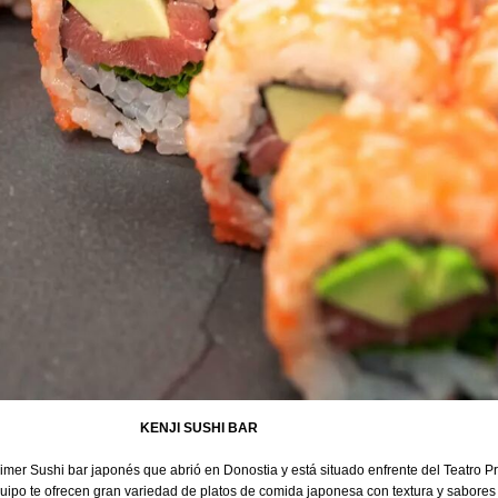
KENJI SUSHI BAR
rimer Sushi bar japonés que abrió en Donostia y está situado enfrente del Teatro Pr
uipo te ofrecen gran variedad de platos de comida japonesa con textura y sabores