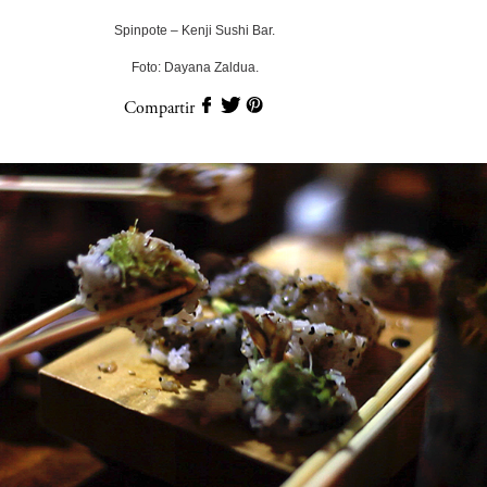
Spinpote – Kenji Sushi Bar.
Foto: Dayana Zaldua.
Compartir