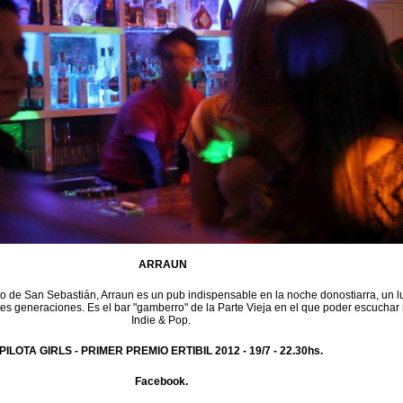
ARRAUN
to de San Sebastián, Arraun es un pub indispensable en la noche donostiarra, un l
tes generaciones. Es el bar "gamberro" de la Parte Vieja en el que poder escuchar
Indie & Pop.
PILOTA GIRLS - PRIMER PREMIO ERTIBIL 2012 -
19/7 - 22.30hs.
Facebook.