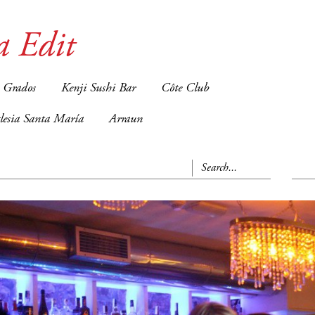
a Edit
 Grados
Kenji Sushi Bar
Côte Club
glesia Santa María
Arraun