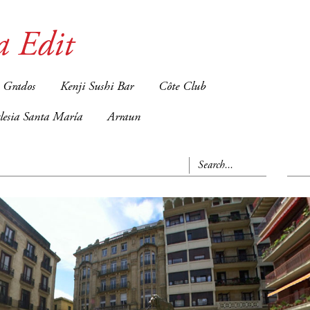
a Edit
 Grados
Kenji Sushi Bar
Côte Club
glesia Santa María
Arraun