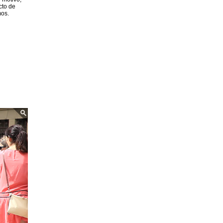
cto de
mos.