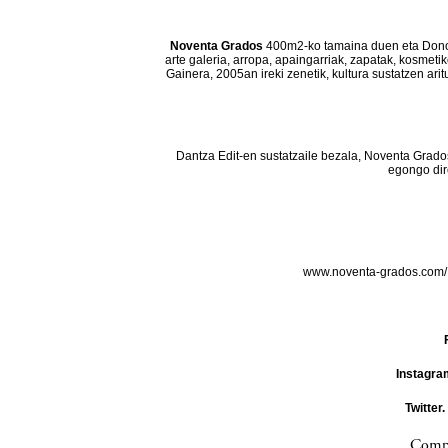
Noventa Grados
400m2-ko tamaina duen eta Donos
arte galeria, arropa, apaingarriak, zapatak, kosmeti
Gainera, 2005an ireki zenetik, kultura sustatzen ar
Dantza Edit-en sustatzaile bezala, Noventa Grado
egongo dir
www.noventa-grados.com
Instagra
Twitter.
Compa