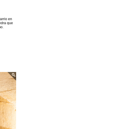
barrio en
iedra que
mo.