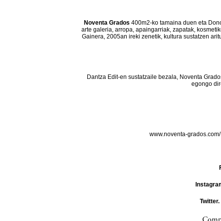
Noventa Grados
400m2-ko tamaina duen eta Donos
arte galeria, arropa, apaingarriak, zapatak, kosmeti
Gainera, 2005an ireki zenetik, kultura sustatzen ar
Dantza Edit-en sustatzaile bezala, Noventa Grado
egongo dir
www.noventa-grados.com
Instagra
Twitter.
Compa