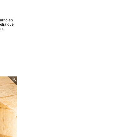
barrio en
iedra que
mo.