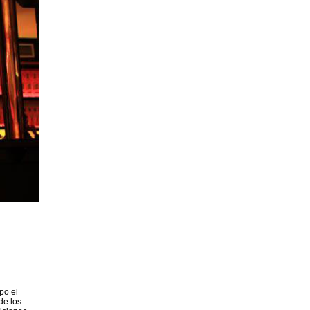
po el
de los