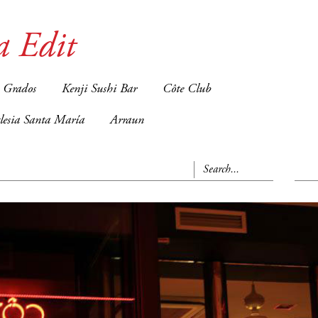
a Edit
 Grados
Kenji Sushi Bar
Côte Club
glesia Santa María
Arraun