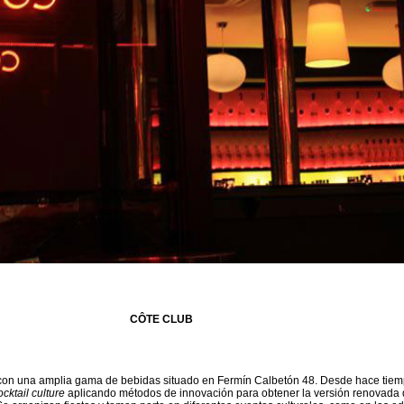
CÔTE CLUB
con una amplia gama de bebidas situado en Fermín Calbetón 48. Desde hace tiem
ocktail culture
aplicando métodos de innovación para obtener la versión renovada 