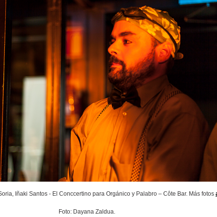
oria, Iñaki Santos - El Conccertino para Orgánico y Palabro – Côte Bar. Más fotos
Foto: Dayana Zaldua.