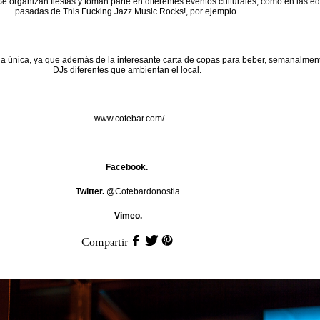
 Se organizan fiestas y toman parte en diferentes eventos culturales, como en las e
pasadas de This Fucking Jazz Music Rocks!, por ejemplo.
a única, ya que además de la interesante carta de copas para beber, semanalment
DJs diferentes que ambientan el local.
www.cotebar.com/
Facebook.
Twitter.
@Cotebardonostia
Vimeo.
Compartir