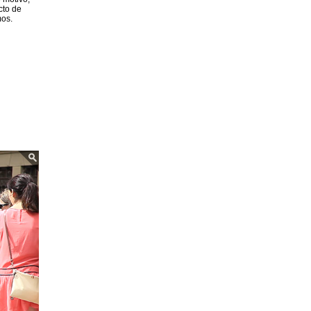
cto de
mos.