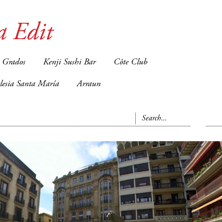
a Edit
 Grados
Kenji Sushi Bar
Côte Club
glesia Santa María
Arraun