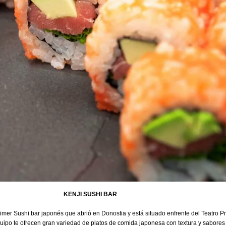
KENJI SUSHI BAR
rimer Sushi bar japonés que abrió en Donostia y está situado enfrente del Teatro Pr
uipo te ofrecen gran variedad de platos de comida japonesa con textura y sabores