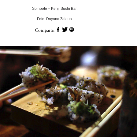
Spinpote – Kenji Sushi Bar.
Foto: Dayana Zaldua.
Compartir