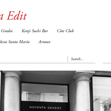
a Edit
 Grados
Kenji Sushi Bar
Côte Club
glesia Santa María
Arraun