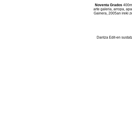
Noventa Grados
400m2
arte galeria, arropa, ap
Gainera, 2005an ireki z
Dantza Edit-en sustat