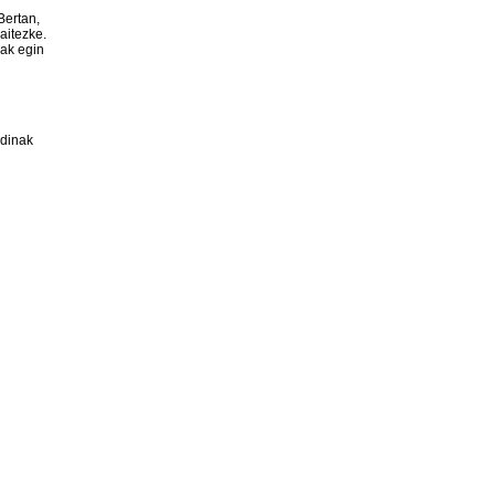
Bertan,
aitezke.
nak egin
rdinak