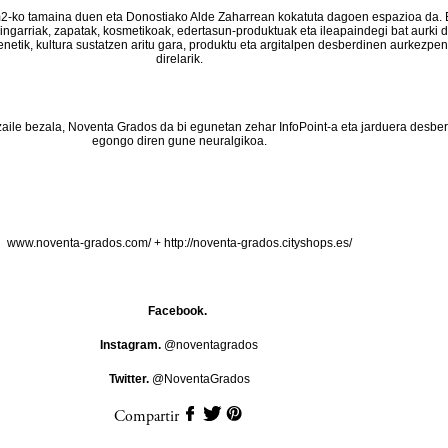
-ko tamaina duen eta Donostiako Alde Zaharrean kokatuta dagoen espazioa da. 
aingarriak, zapatak, kosmetikoak, edertasun-produktuak eta ileapaindegi bat aurki d
enetik, kultura sustatzen aritu gara, produktu eta argitalpen desberdinen aurkezpe
direlarik.
zaile bezala, Noventa Grados da bi egunetan zehar InfoPoint-a eta jarduera desbe
egongo diren gune neuralgikoa.
www.noventa-grados.com/
+
http://noventa-grados.cityshops.es/
Facebook.
Instagram.
@noventagrados
Twitter.
@NoventaGrados
Compartir