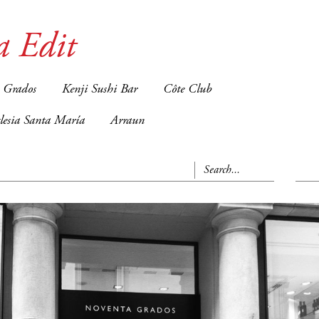
a Edit
 Grados
Kenji Sushi Bar
Côte Club
glesia Santa María
Arraun