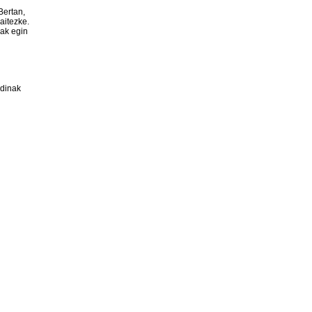
Bertan,
aitezke.
nak egin
rdinak