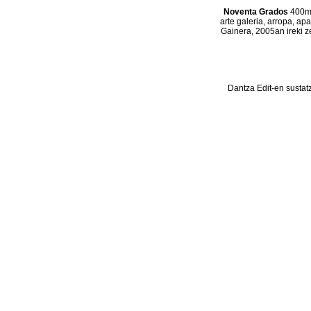
Noventa Grados
400m2
arte galeria, arropa, ap
Gainera, 2005an ireki z
Dantza Edit-en sustat