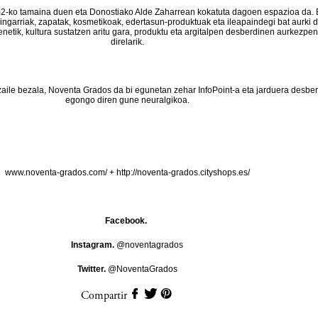
-ko tamaina duen eta Donostiako Alde Zaharrean kokatuta dagoen espazioa da. 
aingarriak, zapatak, kosmetikoak, edertasun-produktuak eta ileapaindegi bat aurki d
enetik, kultura sustatzen aritu gara, produktu eta argitalpen desberdinen aurkezpe
direlarik.
zaile bezala, Noventa Grados da bi egunetan zehar InfoPoint-a eta jarduera desbe
egongo diren gune neuralgikoa.
www.noventa-grados.com/
+
http://noventa-grados.cityshops.es/
Facebook.
Instagram.
@noventagrados
Twitter.
@NoventaGrados
Compartir