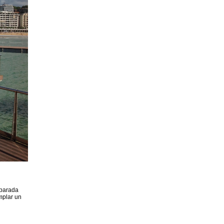
 parada
mplar un