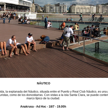
NÁUTICO
da, la explanada del Náutico, situada entre el Puerto y Real Club Náutico, es una
 turistas, como de los donostiarras. Con vistas a la isla Santa Clara, se puede conte
marco típico de la ciudad.
Anakrusa - Ad Hoc - 18/7 - 19.00h