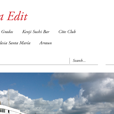
a Edit
 Grados
Kenji Sushi Bar
Côte Club
glesia Santa María
Arraun