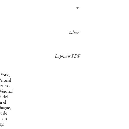
Volver
Imprimir PDF
 York,
Veronal
rales -
 Veronal
d del
n el
hague,
t de
nado
ay.