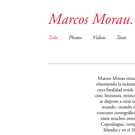
Marcos Morau.
Todo
Photos
Videos
Texts
Marcos Morau estudi
obteniendo la máxima
cuya finalidad reside
cine, literatura, músi
se dispone a crear
mundo, creando un
concurso coreográfi
entre muchos otros
Copenhague, compañ
Islandia y en el 