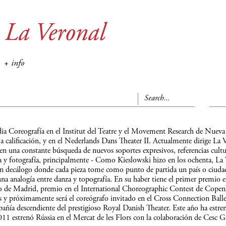
 La Veronal
+ info
a Coreografía en el Institut del Teatre y el Movement Research de Nueva
 calificación, y en el Nederlands Dans Theater II. Actualmente dirige La 
 en una constante búsqueda de nuevos soportes expresivos, referencias cultu
ca y fotografía, principalmente - Como Kieslowski hizo en los ochenta, La
 un decálogo donde cada pieza tome como punto de partida un país o ciuda
a analogía entre danza y topografía. En su haber tiene el primer premio e
co de Madrid, premio en el International Choreographic Contest de Copen
 y próximamente será el coreógrafo invitado en el Cross Connection Balle
ía descendiente del prestigioso Royal Danish Theater. Este año ha estre
2011 estrenó Rússia en el Mercat de les Flors con la colaboración de Cesc G