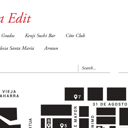
a Edit
 Grados
Kenji Sushi Bar
Côte Club
glesia Santa María
Arraun