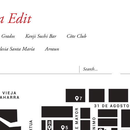
a Edit
 Grados
Kenji Sushi Bar
Côte Club
glesia Santa María
Arraun