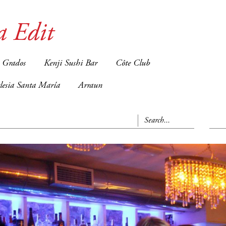
a Edit
 Grados
Kenji Sushi Bar
Côte Club
glesia Santa María
Arraun