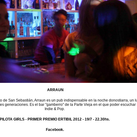
ARRAUN
to de San Sebastián, Arraun es un pub indispensable en la noche donostiarra, un l
tes generaciones. Es el bar "gamberro" de la Parte Vieja en el que poder escuchar
Indie & Pop.
PILOTA GIRLS - PRIMER PREMIO ERTIBIL 2012 -
19/7 - 22.30hs.
Facebook.