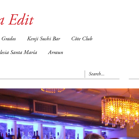
a Edit
 Grados
Kenji Sushi Bar
Côte Club
glesia Santa María
Arraun