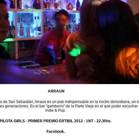
ARRAUN
to de San Sebastián, Arraun es un pub indispensable en la noche donostiarra, un l
tes generaciones. Es el bar "gamberro" de la Parte Vieja en el que poder escuchar
Indie & Pop.
PILOTA GIRLS - PRIMER PREMIO ERTIBIL 2012 -
19/7 - 22.30hs.
Facebook.