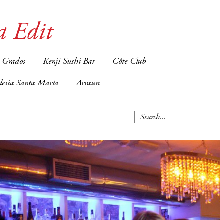
a Edit
 Grados
Kenji Sushi Bar
Côte Club
glesia Santa María
Arraun