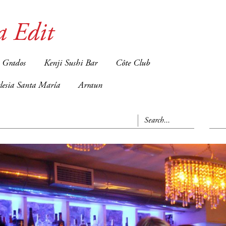
a Edit
 Grados
Kenji Sushi Bar
Côte Club
glesia Santa María
Arraun