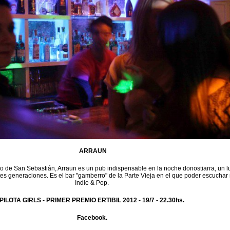
ARRAUN
to de San Sebastián, Arraun es un pub indispensable en la noche donostiarra, un l
tes generaciones. Es el bar "gamberro" de la Parte Vieja en el que poder escuchar
Indie & Pop.
PILOTA GIRLS - PRIMER PREMIO ERTIBIL 2012 -
19/7 - 22.30hs.
Facebook.