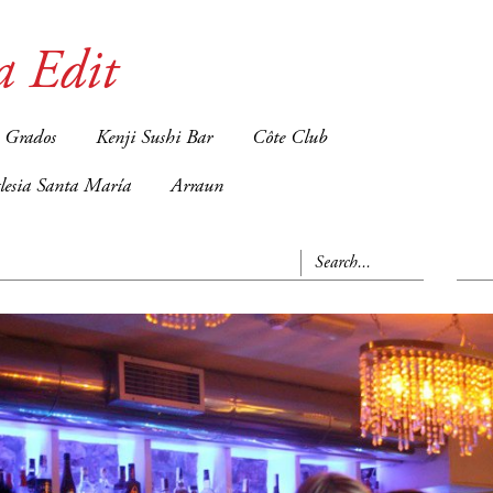
a Edit
 Grados
Kenji Sushi Bar
Côte Club
glesia Santa María
Arraun