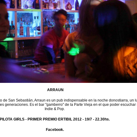
ARRAUN
to de San Sebastián, Arraun es un pub indispensable en la noche donostiarra, un l
tes generaciones. Es el bar "gamberro" de la Parte Vieja en el que poder escuchar
Indie & Pop.
PILOTA GIRLS - PRIMER PREMIO ERTIBIL 2012 -
19/7 - 22.30hs.
Facebook.