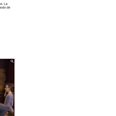
os. La
 modo de