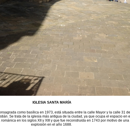
IGLESIA SANTA MARÍA
onsagrada como basílica en 1973, está situada entre la calle Mayor y la calle 31 d
ián. Se trata de la iglesia más antigua de la ciudad, ya que ocupa el espacio en e
 románica en los siglos XII y XIII y que fue reconstruida en 1743 por motivo de una
explosión en el año 1688.