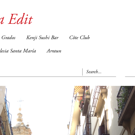
a Edit
 Grados
Kenji Sushi Bar
Côte Club
glesia Santa María
Arraun