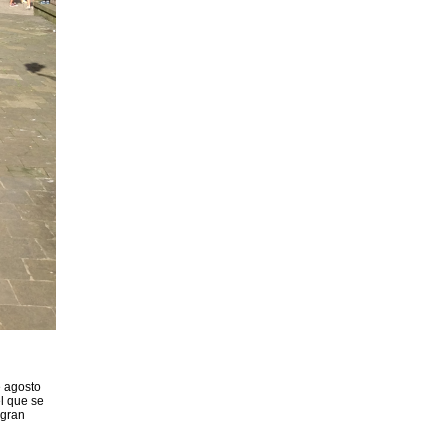
e agosto
l que se
 gran