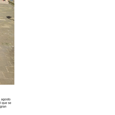
e agosto
l que se
 gran