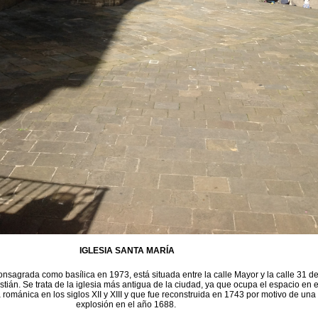
IGLESIA SANTA MARÍA
onsagrada como basílica en 1973, está situada entre la calle Mayor y la calle 31 d
ián. Se trata de la iglesia más antigua de la ciudad, ya que ocupa el espacio en e
 románica en los siglos XII y XIII y que fue reconstruida en 1743 por motivo de una
explosión en el año 1688.