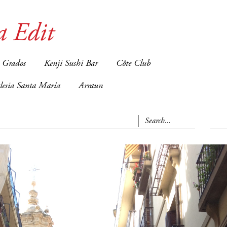
a Edit
 Grados
Kenji Sushi Bar
Côte Club
glesia Santa María
Arraun