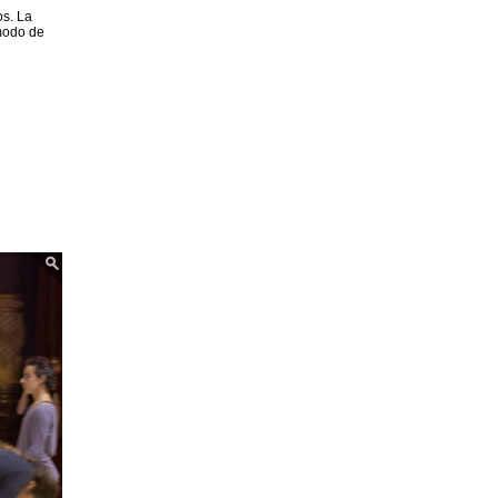
os. La
 modo de