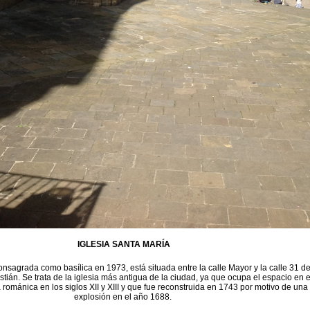
IGLESIA SANTA MARÍA
onsagrada como basílica en 1973, está situada entre la calle Mayor y la calle 31 d
ián. Se trata de la iglesia más antigua de la ciudad, ya que ocupa el espacio en e
 románica en los siglos XII y XIII y que fue reconstruida en 1743 por motivo de una
explosión en el año 1688.