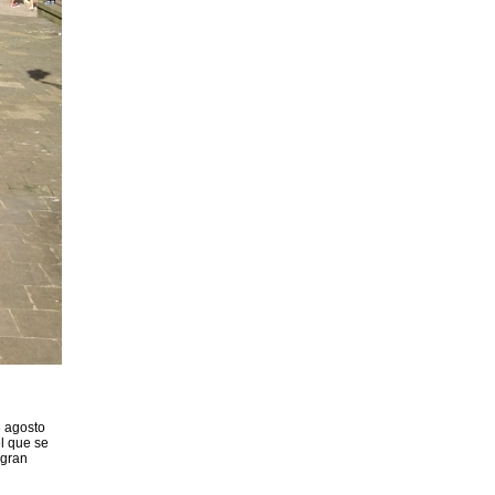
e agosto
l que se
 gran