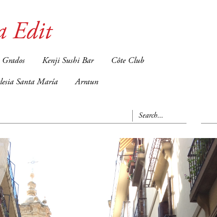
a Edit
 Grados
Kenji Sushi Bar
Côte Club
glesia Santa María
Arraun