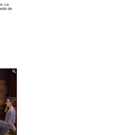
os. La
 modo de