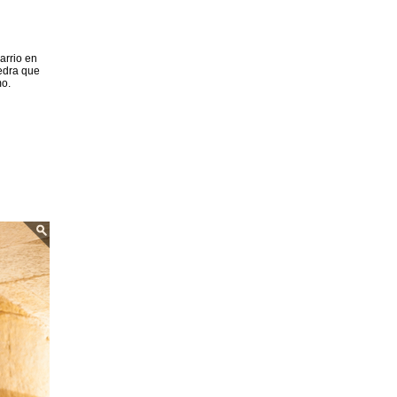
barrio en
iedra que
mo.