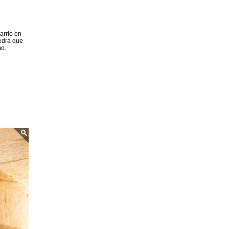
barrio en
iedra que
mo.