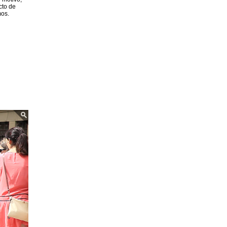
cto de
mos.