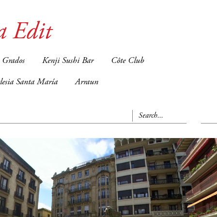
a Edit
 Grados
Kenji Sushi Bar
Côte Club
glesia Santa María
Arraun