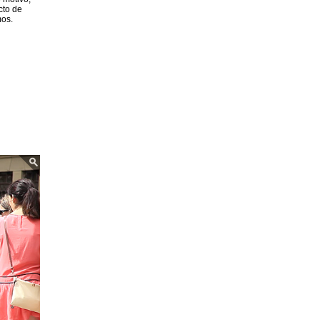
cto de
mos.