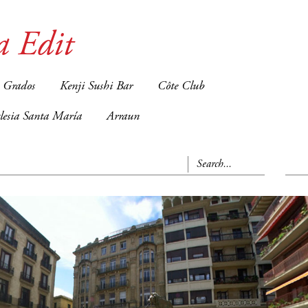
a Edit
 Grados
Kenji Sushi Bar
Côte Club
glesia Santa María
Arraun