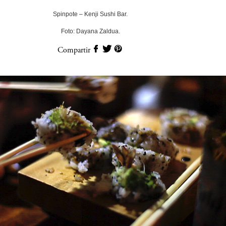
Spinpote – Kenji Sushi Bar.
Foto: Dayana Zaldua.
Compartir