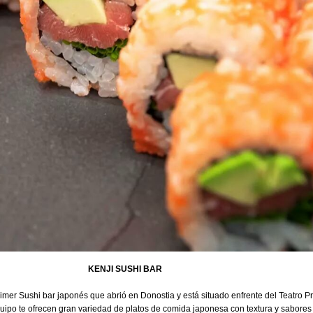
KENJI SUSHI BAR
rimer Sushi bar japonés que abrió en Donostia y está situado enfrente del Teatro Pr
uipo te ofrecen gran variedad de platos de comida japonesa con textura y sabores