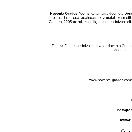
Noventa Grados
400m2-ko tamaina duen eta Donos
arte galeria, arropa, apaingarriak, zapatak, kosmeti
Gainera, 2005an ireki zenetik, kultura sustatzen ar
Dantza Edit-en sustatzaile bezala, Noventa Grado
egongo dir
www.noventa-grados.com
Instagra
Twitter.
Compa