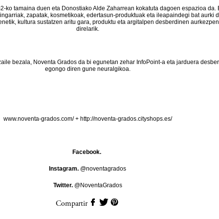
-ko tamaina duen eta Donostiako Alde Zaharrean kokatuta dagoen espazioa da. 
aingarriak, zapatak, kosmetikoak, edertasun-produktuak eta ileapaindegi bat aurki d
enetik, kultura sustatzen aritu gara, produktu eta argitalpen desberdinen aurkezpe
direlarik.
zaile bezala, Noventa Grados da bi egunetan zehar InfoPoint-a eta jarduera desbe
egongo diren gune neuralgikoa.
www.noventa-grados.com/
+
http://noventa-grados.cityshops.es/
Facebook.
Instagram.
@noventagrados
Twitter.
@NoventaGrados
Compartir