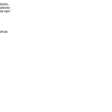
Bertan,
aitezke.
nak egin
rdinak