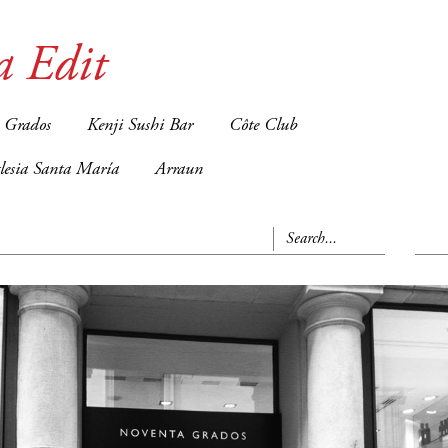
a Edit
 Grados
Kenji Sushi Bar
Côte Club
glesia Santa María
Arraun