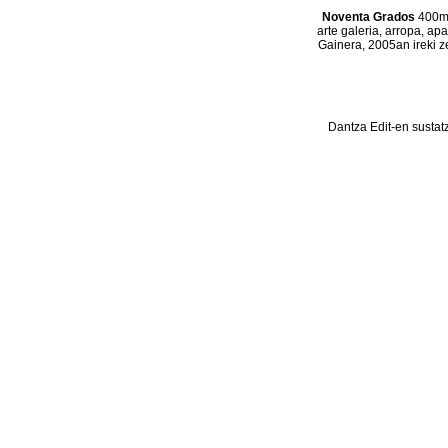
Noventa Grados
400m2
arte galeria, arropa, ap
Gainera, 2005an ireki z
Dantza Edit-en sustat