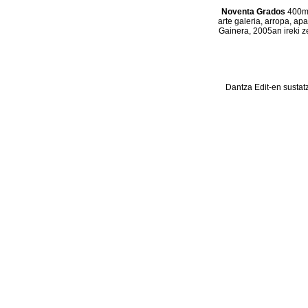
Noventa Grados
400m2
arte galeria, arropa, ap
Gainera, 2005an ireki z
Dantza Edit-en sustat