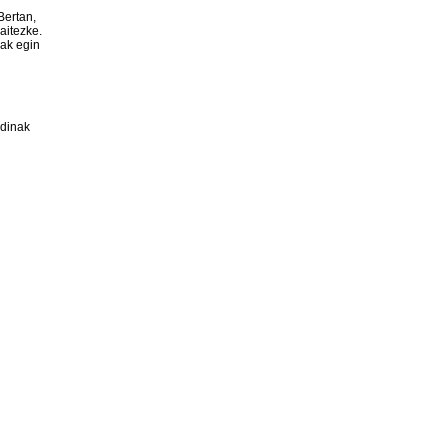
Bertan,
aitezke.
nak egin
rdinak