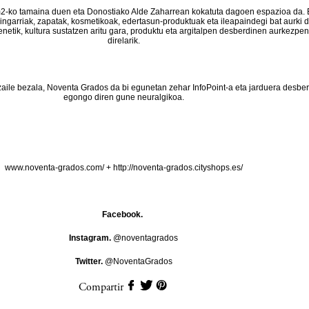
-ko tamaina duen eta Donostiako Alde Zaharrean kokatuta dagoen espazioa da. 
aingarriak, zapatak, kosmetikoak, edertasun-produktuak eta ileapaindegi bat aurki d
enetik, kultura sustatzen aritu gara, produktu eta argitalpen desberdinen aurkezpe
direlarik.
zaile bezala, Noventa Grados da bi egunetan zehar InfoPoint-a eta jarduera desbe
egongo diren gune neuralgikoa.
www.noventa-grados.com/
+
http://noventa-grados.cityshops.es/
Facebook.
Instagram.
@noventagrados
Twitter.
@NoventaGrados
Compartir