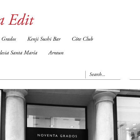
a Edit
 Grados
Kenji Sushi Bar
Côte Club
glesia Santa María
Arraun