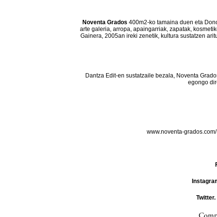
Noventa Grados
400m2-ko tamaina duen eta Donos
arte galeria, arropa, apaingarriak, zapatak, kosmeti
Gainera, 2005an ireki zenetik, kultura sustatzen ar
Dantza Edit-en sustatzaile bezala, Noventa Grado
egongo dir
www.noventa-grados.com
Instagra
Twitter.
Compa