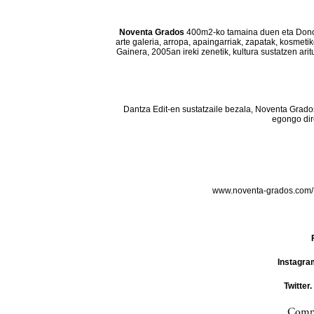
Noventa Grados
400m2-ko tamaina duen eta Donos
arte galeria, arropa, apaingarriak, zapatak, kosmeti
Gainera, 2005an ireki zenetik, kultura sustatzen ar
Dantza Edit-en sustatzaile bezala, Noventa Grado
egongo dir
www.noventa-grados.com
Instagra
Twitter.
Compa