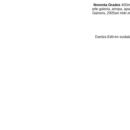
Noventa Grados
400m2
arte galeria, arropa, ap
Gainera, 2005an ireki z
Dantza Edit-en sustat