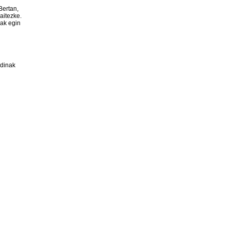
Bertan,
aitezke.
nak egin
rdinak