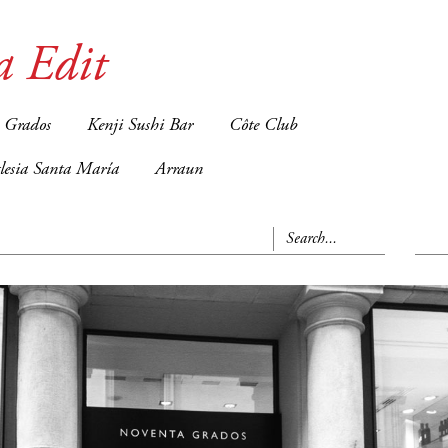
a Edit
 Grados
Kenji Sushi Bar
Côte Club
glesia Santa María
Arraun