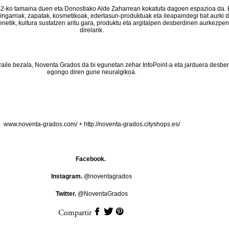
-ko tamaina duen eta Donostiako Alde Zaharrean kokatuta dagoen espazioa da. 
aingarriak, zapatak, kosmetikoak, edertasun-produktuak eta ileapaindegi bat aurki d
enetik, kultura sustatzen aritu gara, produktu eta argitalpen desberdinen aurkezpe
direlarik.
zaile bezala, Noventa Grados da bi egunetan zehar InfoPoint-a eta jarduera desbe
egongo diren gune neuralgikoa.
www.noventa-grados.com/
+
http://noventa-grados.cityshops.es/
Facebook.
Instagram.
@noventagrados
Twitter.
@NoventaGrados
Compartir