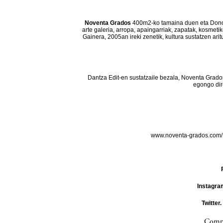
Noventa Grados
400m2-ko tamaina duen eta Donos
arte galeria, arropa, apaingarriak, zapatak, kosmeti
Gainera, 2005an ireki zenetik, kultura sustatzen ar
Dantza Edit-en sustatzaile bezala, Noventa Grado
egongo dir
www.noventa-grados.com
Instagra
Twitter.
Compa