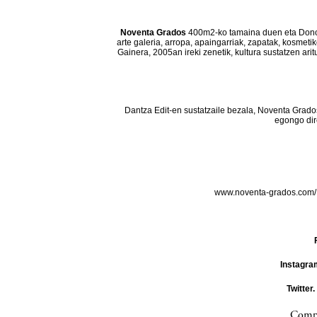
Noventa Grados
400m2-ko tamaina duen eta Donos
arte galeria, arropa, apaingarriak, zapatak, kosmeti
Gainera, 2005an ireki zenetik, kultura sustatzen ar
Dantza Edit-en sustatzaile bezala, Noventa Grado
egongo dir
www.noventa-grados.com
Instagra
Twitter.
Compa