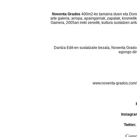
Noventa Grados
400m2-ko tamaina duen eta Donos
arte galeria, arropa, apaingarriak, zapatak, kosmeti
Gainera, 2005an ireki zenetik, kultura sustatzen ar
Dantza Edit-en sustatzaile bezala, Noventa Grado
egongo dir
www.noventa-grados.com
Instagra
Twitter.
Compa