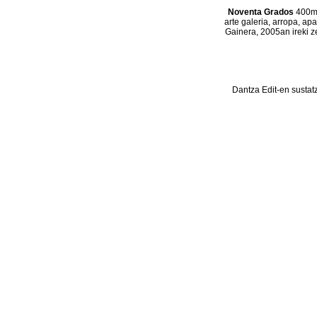
Noventa Grados
400m2
arte galeria, arropa, ap
Gainera, 2005an ireki z
Dantza Edit-en sustat