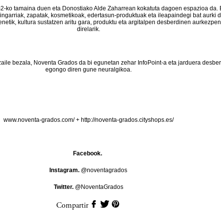
-ko tamaina duen eta Donostiako Alde Zaharrean kokatuta dagoen espazioa da. 
aingarriak, zapatak, kosmetikoak, edertasun-produktuak eta ileapaindegi bat aurki d
enetik, kultura sustatzen aritu gara, produktu eta argitalpen desberdinen aurkezpe
direlarik.
zaile bezala, Noventa Grados da bi egunetan zehar InfoPoint-a eta jarduera desbe
egongo diren gune neuralgikoa.
www.noventa-grados.com/
+
http://noventa-grados.cityshops.es/
Facebook.
Instagram.
@noventagrados
Twitter.
@NoventaGrados
Compartir