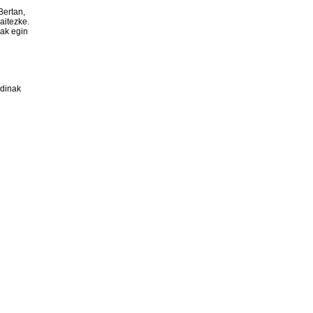
Bertan,
aitezke.
nak egin
rdinak