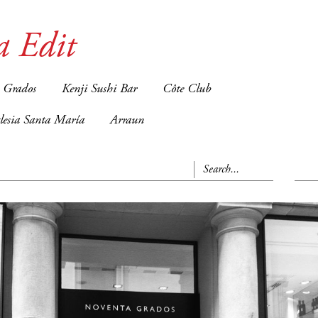
a Edit
 Grados
Kenji Sushi Bar
Côte Club
glesia Santa María
Arraun