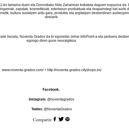
-ko tamaina duen eta Donostiako Alde Zaharrean kokatuta dagoen espazioa da. 
aingarriak, zapatak, kosmetikoak, edertasun-produktuak eta ileapaindegi bat aurki d
enetik, kultura sustatzen aritu gara, produktu eta argitalpen desberdinen aurkezpe
direlarik.
zaile bezala, Noventa Grados da bi egunetan zehar InfoPoint-a eta jarduera desbe
egongo diren gune neuralgikoa.
www.noventa-grados.com/
+
http://noventa-grados.cityshops.es/
Facebook.
Instagram.
@noventagrados
Twitter.
@NoventaGrados
Compartir