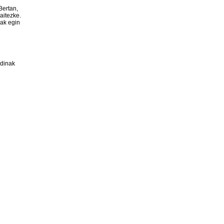
Bertan,
aitezke.
nak egin
rdinak