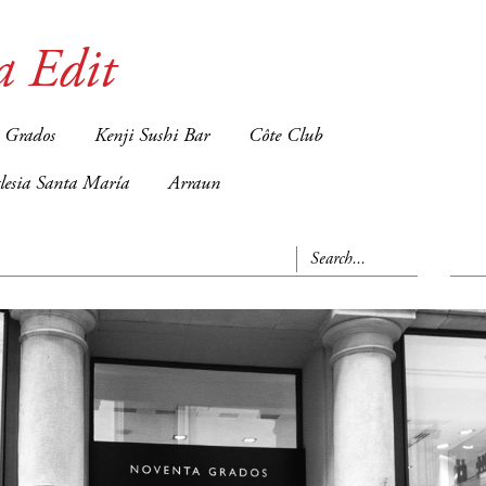
a Edit
 Grados
Kenji Sushi Bar
Côte Club
glesia Santa María
Arraun