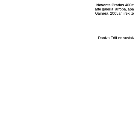
Noventa Grados
400m2
arte galeria, arropa, ap
Gainera, 2005an ireki z
Dantza Edit-en sustat