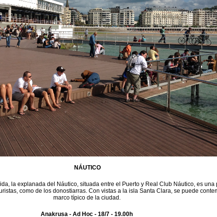
NÁUTICO
da, la explanada del Náutico, situada entre el Puerto y Real Club Náutico, es una
 turistas, como de los donostiarras. Con vistas a la isla Santa Clara, se puede conte
marco típico de la ciudad.
Anakrusa - Ad Hoc - 18/7 - 19.00h