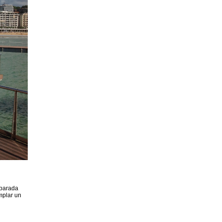
 parada
mplar un