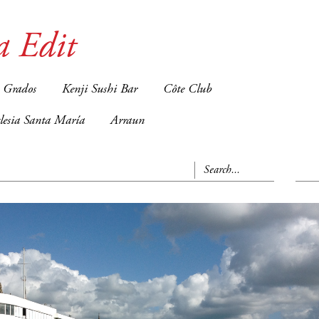
a Edit
 Grados
Kenji Sushi Bar
Côte Club
glesia Santa María
Arraun