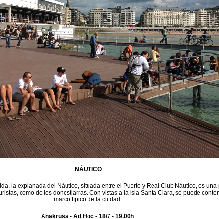
NÁUTICO
da, la explanada del Náutico, situada entre el Puerto y Real Club Náutico, es una
 turistas, como de los donostiarras. Con vistas a la isla Santa Clara, se puede conte
marco típico de la ciudad.
Anakrusa - Ad Hoc - 18/7 - 19.00h