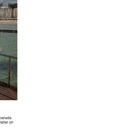
 parada
mplar un