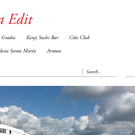
a Edit
 Grados
Kenji Sushi Bar
Côte Club
glesia Santa María
Arraun