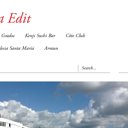
a Edit
 Grados
Kenji Sushi Bar
Côte Club
glesia Santa María
Arraun