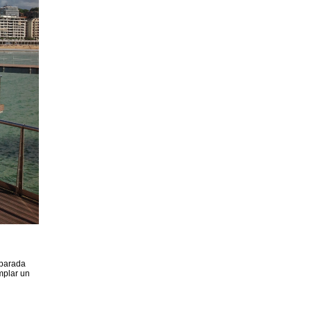
 parada
mplar un