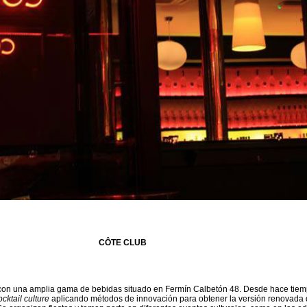
CÔTE CLUB
con una amplia gama de bebidas situado en Fermín Calbetón 48. Desde hace tiem
ocktail culture
aplicando métodos de innovación para obtener la versión renovada 