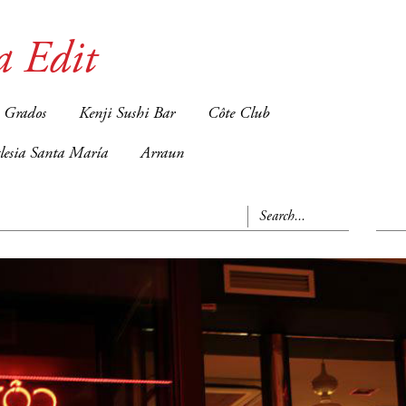
a Edit
 Grados
Kenji Sushi Bar
Côte Club
glesia Santa María
Arraun