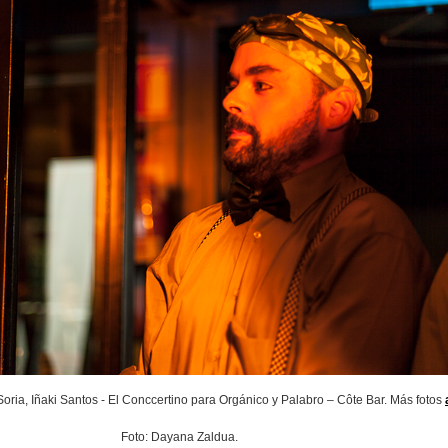
oria, Iñaki Santos - El Conccertino para Orgánico y Palabro – Côte Bar. Más fotos
Foto: Dayana Zaldua.