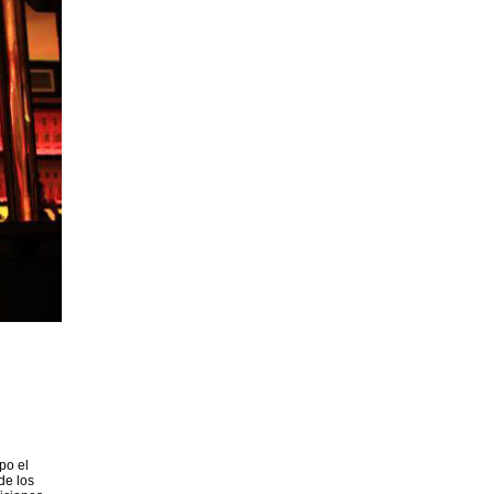
po el
de los