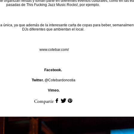
 Se organizan fiestas y toman parte en diferentes eventos culturales, como en las e
pasadas de This Fucking Jazz Music Rocks!, por ejemplo.
a única, ya que además de la interesante carta de copas para beber, semanalment
DJs diferentes que ambientan el local.
www.cotebar.com/
Facebook.
Twitter.
@Cotebardonostia
Vimeo.
Compartir