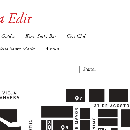
a Edit
 Grados
Kenji Sushi Bar
Côte Club
glesia Santa María
Arraun